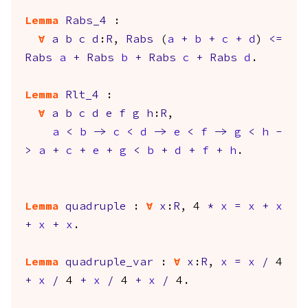
Lemma
Rabs_4
:
forall
a
b
c
d
:
R
,
Rabs
(
a
+
b
+
c
+
d
)
<=
Rabs
a
+
Rabs
b
+
Rabs
c
+
Rabs
d
.
Lemma
Rlt_4
:
forall
a
b
c
d
e
f
g
h
:
R
,
a
<
b
->
c
<
d
->
e
<
f
->
g
<
h
-
>
a
+
c
+
e
+
g
<
b
+
d
+
f
+
h
.
Lemma
quadruple
:
forall
x
:
R
, 4
*
x
=
x
+
x
+
x
+
x
.
Lemma
quadruple_var
:
forall
x
:
R
,
x
=
x
/
4
+
x
/
4
+
x
/
4
+
x
/
4.