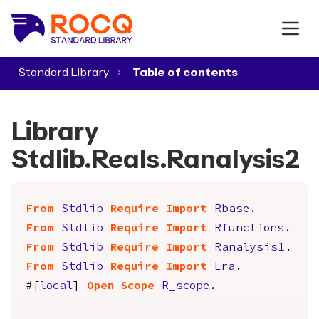
Standard Library
▾
Library
Stdlib.Reals.Ranalysis2
From
Stdlib
Require
Import
Rbase
.
From
Stdlib
Require
Import
Rfunctions
.
From
Stdlib
Require
Import
Ranalysis1
.
From
Stdlib
Require
Import
Lra
.
#[
local
]
Open
Scope
R_scope
.