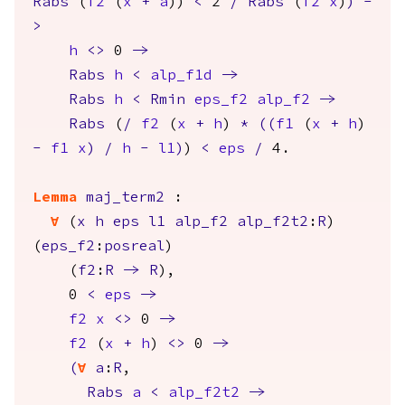
Rabs
(
f2
(
x
+
a
))
<
2
/
Rabs
(
f2
x
)
)
-
>
h
<>
0
->
Rabs
h
<
alp_f1d
->
Rabs
h
<
Rmin
eps_f2
alp_f2
->
Rabs
(
/
f2
(
x
+
h
)
*
(
(
f1
(
x
+
h
)
-
f1
x
)
/
h
-
l1
)
)
<
eps
/
4.
Lemma
maj_term2
:
forall
(
x
h
eps
l1
alp_f2
alp_f2t2
:
R
)
(
eps_f2
:
posreal
)
(
f2
:
R
->
R
),
0
<
eps
->
f2
x
<>
0
->
f2
(
x
+
h
)
<>
0
->
(
forall
a
:
R
,
Rabs
a
<
alp_f2t2
->