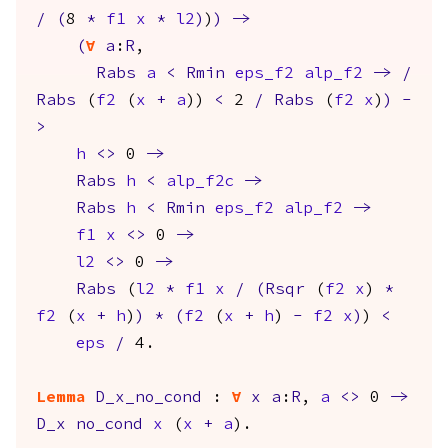
/
(
8
*
f1
x
*
l2
)
)
)
->
(
forall
a
:
R
,
Rabs
a
<
Rmin
eps_f2
alp_f2
->
/
Rabs
(
f2
(
x
+
a
))
<
2
/
Rabs
(
f2
x
)
)
-
>
h
<>
0
->
Rabs
h
<
alp_f2c
->
Rabs
h
<
Rmin
eps_f2
alp_f2
->
f1
x
<>
0
->
l2
<>
0
->
Rabs
(
l2
*
f1
x
/
(
Rsqr
(
f2
x
)
*
f2
(
x
+
h
)
)
*
(
f2
(
x
+
h
)
-
f2
x
)
)
<
eps
/
4.
Lemma
D_x_no_cond
:
forall
x
a
:
R
,
a
<>
0
->
D_x
no_cond
x
(
x
+
a
).