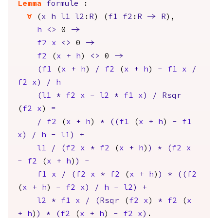
Lemma
formule
:
forall
(
x
h
l1
l2
:
R
) (
f1
f2
:
R
->
R
),
h
<>
0
->
f2
x
<>
0
->
f2
(
x
+
h
)
<>
0
->
(
f1
(
x
+
h
)
/
f2
(
x
+
h
)
-
f1
x
/
f2
x
)
/
h
-
(
l1
*
f2
x
-
l2
*
f1
x
)
/
Rsqr
(
f2
x
)
=
/
f2
(
x
+
h
)
*
(
(
f1
(
x
+
h
)
-
f1
x
)
/
h
-
l1
)
+
l1
/
(
f2
x
*
f2
(
x
+
h
)
)
*
(
f2
x
-
f2
(
x
+
h
)
)
-
f1
x
/
(
f2
x
*
f2
(
x
+
h
)
)
*
(
(
f2
(
x
+
h
)
-
f2
x
)
/
h
-
l2
)
+
l2
*
f1
x
/
(
Rsqr
(
f2
x
)
*
f2
(
x
+
h
)
)
*
(
f2
(
x
+
h
)
-
f2
x
)
.