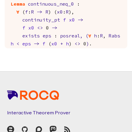
Lemma
continuous_neq_0
:
forall
(
f
:
R
->
R
) (
x0
:
R
),
continuity_pt
f
x0
->
f
x0
<>
0
->
exists
eps
:
posreal
,
(
forall
h
:
R
,
Rabs
h
<
eps
->
f
(
x0
+
h
)
<>
0
)
.
Footer
Interactive Theorem Prover
Zulip
GitHub
Discourse
Mastodon
RSS