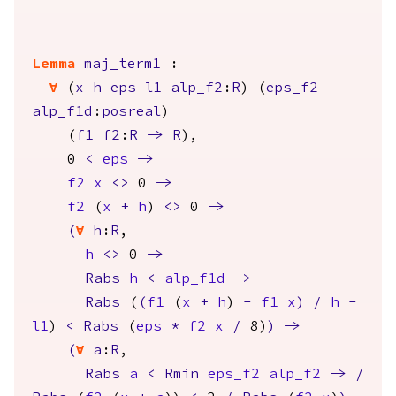
Lemma
maj_term1
:
forall
(
x
h
eps
l1
alp_f2
:
R
) (
eps_f2
alp_f1d
:
posreal
)
(
f1
f2
:
R
->
R
),
0
<
eps
->
f2
x
<>
0
->
f2
(
x
+
h
)
<>
0
->
(
forall
h
:
R
,
h
<>
0
->
Rabs
h
<
alp_f1d
->
Rabs
(
(
f1
(
x
+
h
)
-
f1
x
)
/
h
-
l1
)
<
Rabs
(
eps
*
f2
x
/
8)
)
->
(
forall
a
:
R
,
Rabs
a
<
Rmin
eps_f2
alp_f2
->
/