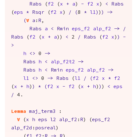
Rabs
(
f2
(
x
+
a
)
-
f2
x
)
<
Rabs
(
eps
*
Rsqr
(
f2
x
)
/
(
8
*
l1
)
)
)
->
(
forall
a
:
R
,
Rabs
a
<
Rmin
eps_f2
alp_f2
->
/
Rabs
(
f2
(
x
+
a
))
<
2
/
Rabs
(
f2
x
)
)
-
>
h
<>
0
->
Rabs
h
<
alp_f2t2
->
Rabs
h
<
Rmin
eps_f2
alp_f2
->
l1
<>
0
->
Rabs
(
l1
/
(
f2
x
*
f2
(
x
+
h
)
)
*
(
f2
x
-
f2
(
x
+
h
)
)
)
<
eps
/
4.
Lemma
maj_term3
:
forall
(
x
h
eps
l2
alp_f2
:
R
) (
eps_f2
alp_f2d
:
posreal
)
(
f1
f2
:
R
->
R
),