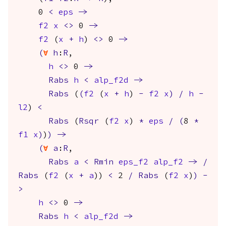
0
<
eps
->
f2
x
<>
0
->
f2
(
x
+
h
)
<>
0
->
(
forall
h
:
R
,
h
<>
0
->
Rabs
h
<
alp_f2d
->
Rabs
(
(
f2
(
x
+
h
)
-
f2
x
)
/
h
-
l2
)
<
Rabs
(
Rsqr
(
f2
x
)
*
eps
/
(
8
*
f1
x
)
)
)
->
(
forall
a
:
R
,
Rabs
a
<
Rmin
eps_f2
alp_f2
->
/
Rabs
(
f2
(
x
+
a
))
<
2
/
Rabs
(
f2
x
)
)
-
>
h
<>
0
->
Rabs
h
<
alp_f2d
->