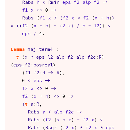
Rabs
h
<
Rmin
eps_f2
alp_f2
->
f1
x
<>
0
->
Rabs
(
f1
x
/
(
f2
x
*
f2
(
x
+
h
)
)
*
(
(
f2
(
x
+
h
)
-
f2
x
)
/
h
-
l2
)
)
<
eps
/
4.
Lemma
maj_term4
:
forall
(
x
h
eps
l2
alp_f2
alp_f2c
:
R
)
(
eps_f2
:
posreal
)
(
f1
f2
:
R
->
R
),
0
<
eps
->
f2
x
<>
0
->
f2
(
x
+
h
)
<>
0
->
(
forall
a
:
R
,
Rabs
a
<
alp_f2c
->
Rabs
(
f2
(
x
+
a
)
-
f2
x
)
<
Rabs
(
Rsqr
(
f2
x
)
*
f2
x
*
eps