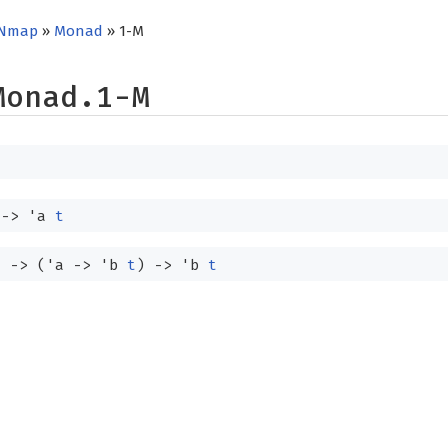
Nmap
»
Monad
» 1-M
Monad.1-M
->
'a
t
t
->
(
'a
->
'b
t
)
->
'b
t