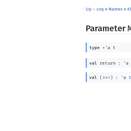
Up
–
coq
»
Names
»
K
Parameter
type
+'a t
val
return :
'a
val
(>>=) :
'a