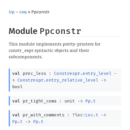
Up
–
coq
» Ppconstr
Module
Ppconstr
This module implements pretty-printers for
constr_expr syntactic objects and their
subcomponents.
val
prec_less :
Constrexpr.entry_level
-
>
Constrexpr.entry_relative_level
->
bool
val
pr_tight_coma : unit
->
Pp.t
val
pr_with_comments :
?⁠loc:
Loc.t
->
Pp.t
->
Pp.t