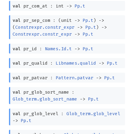
val
pr_com_at : int
->
Pp.t
val
pr_sep_com :
(unit
->
Pp.t
)
->
(
Constrexpr.constr_expr
->
Pp.t
)
->
Constrexpr.constr_expr
->
Pp.t
val
pr_id :
Names.Id.t
->
Pp.t
val
pr_qualid :
Libnames.qualid
->
Pp.t
val
pr_patvar :
Pattern.patvar
->
Pp.t
val
pr_glob_sort_name :
Glob_term.glob_sort_name
->
Pp.t
val
pr_glob_level :
Glob_term.glob_level
->
Pp.t