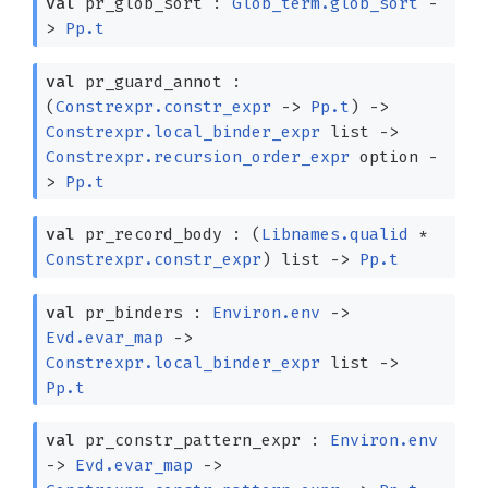
val
pr_glob_sort :
Glob_term.glob_sort
-
>
Pp.t
val
pr_guard_annot :
(
Constrexpr.constr_expr
->
Pp.t
)
->
Constrexpr.local_binder_expr
list
->
Constrexpr.recursion_order_expr
option
-
>
Pp.t
val
pr_record_body :
(
Libnames.qualid
*
Constrexpr.constr_expr
)
list
->
Pp.t
val
pr_binders :
Environ.env
->
Evd.evar_map
->
Constrexpr.local_binder_expr
list
->
Pp.t
val
pr_constr_pattern_expr :
Environ.env
->
Evd.evar_map
->