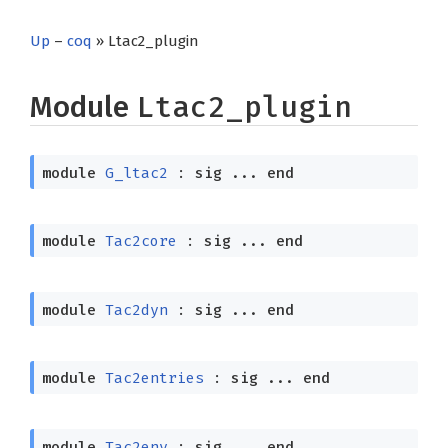
Up
–
coq
» Ltac2_plugin
Module
Ltac2_plugin
module
G_ltac2
:
sig
...
end
module
Tac2core
:
sig
...
end
module
Tac2dyn
:
sig
...
end
module
Tac2entries
:
sig
...
end
module
Tac2env
:
sig
...
end