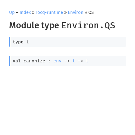
Up
–
Index
»
rocq-runtime
»
Environ
» QS
Module type
Environ.QS
type
 t
val
 canonize : 
env
->
t
->
t