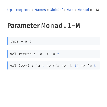
Up
–
coq-core
»
Names
»
GlobRef
»
Map
»
Monad
» 1-M
Parameter
Monad.1-M
type
+'a t
val
return :
'a
->
'a
t
val
(>>=) :
'a
t
->
(
'a
->
'b
t
)
->
'b
t