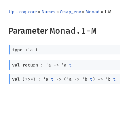
Up
–
coq-core
»
Names
»
Cmap_env
»
Monad
» 1-M
Parameter
Monad.1-M
type
+'a t
val
return :
'a
->
'a
t
val
(>>=) :
'a
t
->
(
'a
->
'b
t
)
->
'b
t