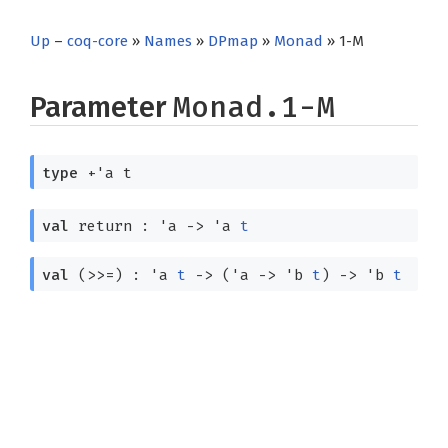
Up
–
coq-core
»
Names
»
DPmap
»
Monad
» 1-M
Parameter
Monad.1-M
type
+'a t
val
return :
'a
->
'a
t
val
(>>=) :
'a
t
->
(
'a
->
'b
t
)
->
'b
t