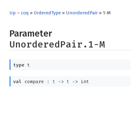
Up
–
coq
»
OrderedType
»
UnorderedPair
» 1-M
Parameter
UnorderedPair.1-M
type
t
val
compare :
t
->
t
->
int