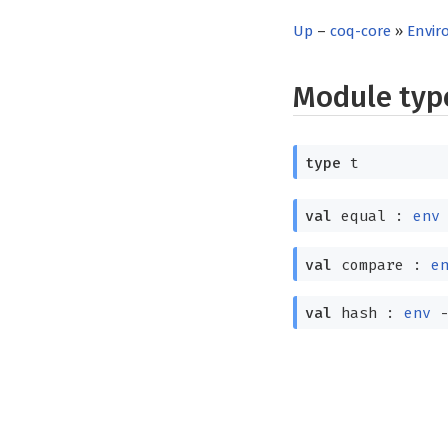
Up
–
coq-core
»
Envir
Module ty
type
t
val
equal :
env
val
compare :
e
val
hash :
env