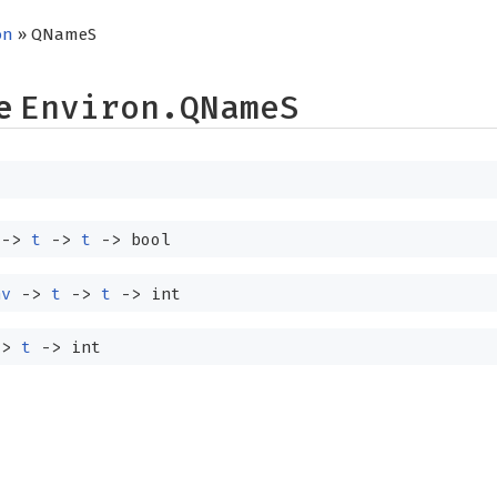
on
» QNameS
pe
Environ.QNameS
->
t
->
t
->
bool
nv
->
t
->
t
->
int
->
t
->
int