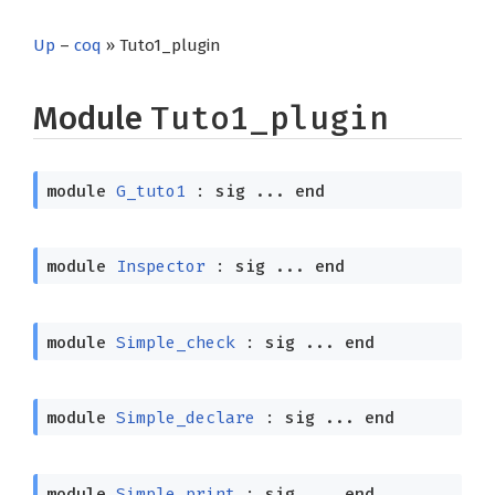
Up
–
coq
» Tuto1_plugin
Module
Tuto1_plugin
module
G_tuto1
:
sig
...
end
module
Inspector
:
sig
...
end
module
Simple_check
:
sig
...
end
module
Simple_declare
:
sig
...
end
module
Simple_print
:
sig
...
end