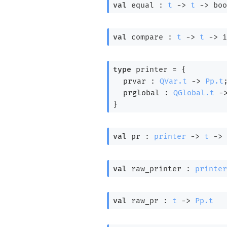
val
 equal : 
t
->
t
->
 boo
val
 compare : 
t
->
t
->
 i
type
 printer
 = 
{
prvar : 
QVar.t
->
Pp.t
prglobal : 
QGlobal.t
-
}
val
 pr : 
printer
->
t
->
val
 raw_printer : 
printer
val
 raw_pr : 
t
->
Pp.t