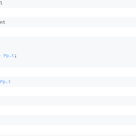
l
nt
;
>
Pp.t
;
Pp.t