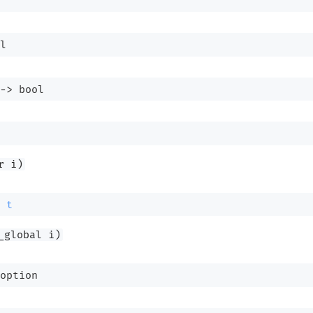
l
->
 bool
r i)
t
_global i)
option