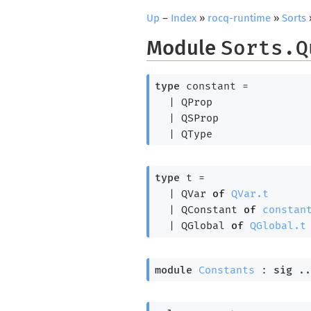
Up
–
Index
»
rocq-runtime
»
Sorts
Module
Sorts.Q
type
 constant
 = 
| 
QProp
| 
QSProp
| 
QType
type
 t
 = 
| 
QVar
of
QVar.t
| 
QConstant
of
constan
| 
QGlobal
of
QGlobal.t
module
Constants
 : 
sig
 ..