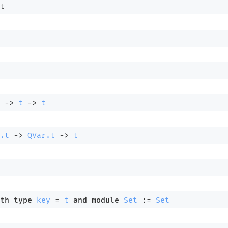
t
->
t
->
t
.t
->
QVar.t
->
t
th
type
key
 = 
t
and
module
Set
 := 
Set