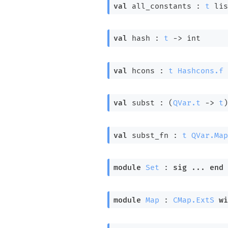
val
 all_constants : 
t
 lis
val
 hash : 
t
->
 int
val
 hcons : 
t
Hashcons.f
val
 subst : 
(
QVar.t
->
t
)
val
 subst_fn : 
t
QVar.Map
module
Set
 : 
sig
 ... 
end
module
Map
 : 
CMap.ExtS
wi