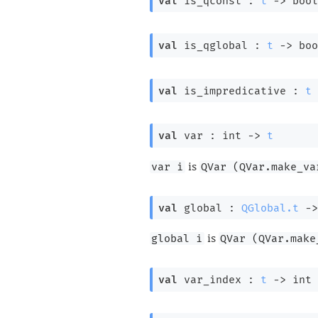
val
 is_qconst : 
t
->
 bool
val
 is_qglobal : 
t
->
 boo
val
 is_impredicative : 
t
val
 var : 
int 
->
t
is
var i
QVar (QVar.make_va
val
 global : 
QGlobal.t
->
is
global i
QVar (QVar.make
val
 var_index : 
t
->
int 