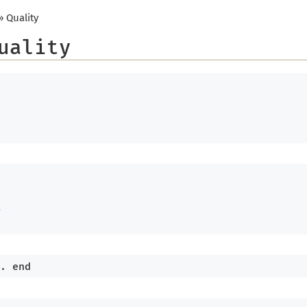
» Quality
uality
t
. 
end