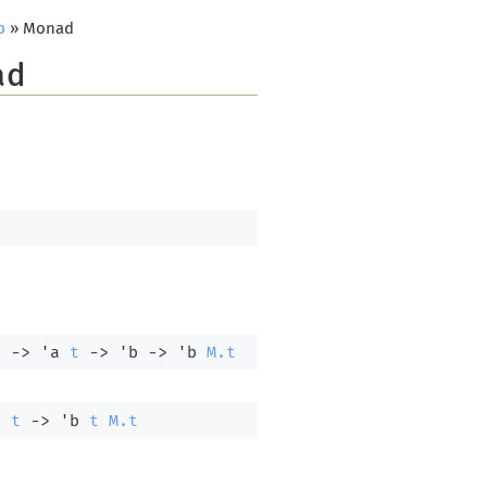
p
» Monad
ad
)
->
'a
t
->
'b
->
'b
M.t
a
t
->
'b
t
M.t