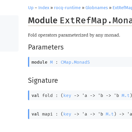
Up
–
Index
»
rocq-runtime
»
Globnames
»
ExtRefMa
Module
ExtRefMap.Mon
Fold operators parameterized by any monad.
Parameters
module
M
 : 
CMap.MonadS
Signature
val
 fold : 
(
key
->
'a
->
'b
->
'b
M.t
val
 mapi : 
(
key
->
'a
->
'b
M.t
)
->
'