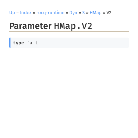
Up
–
Index
»
rocq-runtime
»
Dyn
»
S
»
HMap
» V2
Parameter
HMap.V2
type
'a t