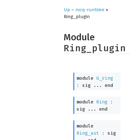
Up
–
rocq-runtime
»
Ring_plugin
Module
Ring_plugin
module
G_ring
:
sig
...
end
module
Ring
:
sig
...
end
module
Ring_ast
:
sig