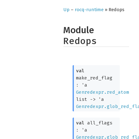
Up
–
rocq-runtime
» Redops
Module
Redops
val
make_red_flag
:
'a
Genredexpr.red_atom
list
->
'a
Genredexpr.glob_red_fl
val
all_flags
:
'a
Genredexpr.glob_red_fl