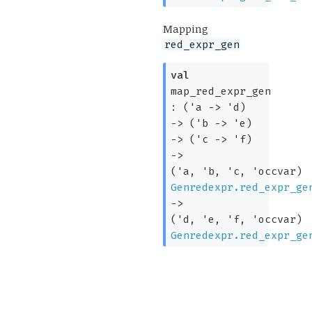
Mapping
red_expr_gen
val
map_red_expr_gen
:
(
'a
->
'd
)
->
(
'b
->
'e
)
->
(
'c
->
'f
)
->
(
'a
,
'b
,
'c
,
'occvar
)
Genredexpr.red_expr_ge
->
(
'd
,
'e
,
'f
,
'occvar
)
Genredexpr.red_expr_ge