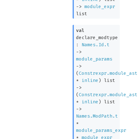
->
module_expr
list
val
declare_modtype
:
Names.Id.t
->
module_params
->
(
Constrexpr.module_ast
*
inline
)
list
->
(
Constrexpr.module_ast
*
inline
)
list
->
Names.ModPath.t
*
module_params_expr
*
module_expr