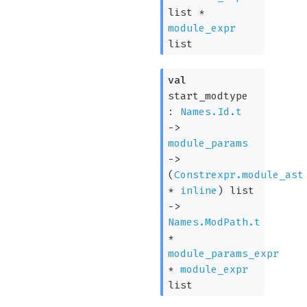
list
*
module_expr
list
val
start_modtype
:
Names.Id.t
->
module_params
->
(
Constrexpr.module_ast
*
inline
)
list
->
Names.ModPath.t
*
module_params_expr
*
module_expr
list