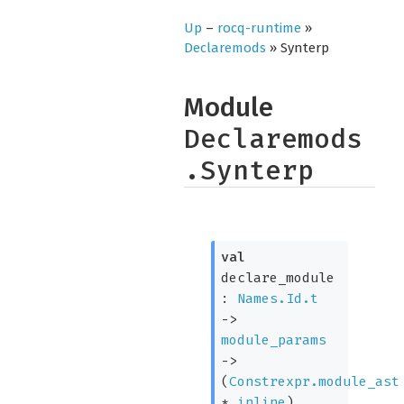
Up
–
rocq-runtime
»
Declaremods
» Synterp
Module
Declaremods
.Synterp
val
declare_module
:
Names.Id.t
->
module_params
->
(
Constrexpr.module_ast
*
inline
)