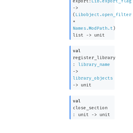
export:
Lib.export_flag
->
(
Libobject.open_filter
*
Names.ModPath.t
)
list
->
unit
val
register_library
:
library_name
->
library_objects
->
unit
val
close_section
:
unit
->
unit