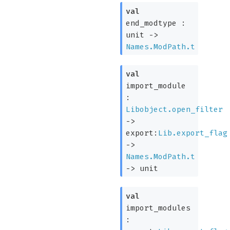
val
end_modtype :
unit
->
Names.ModPath.t
val
import_module
:
Libobject.open_filter
->
export:
Lib.export_flag
->
Names.ModPath.t
->
unit
val
import_modules
: