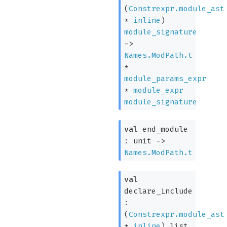
(
Constrexpr.module_ast
*
inline
)
module_signature
->
Names.ModPath.t
*
module_params_expr
*
module_expr
module_signature
val
end_module
:
unit
->
Names.ModPath.t
val
declare_include
:
(
Constrexpr.module_ast
*
inline
)
list