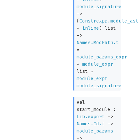
module_signature
->
(
Constrexpr.module_ast
*
inline
)
list
->
Names.ModPath.t
*
module_params_expr
*
module_expr
list
*
module_expr
module_signature
val
start_module :
Lib.export
->
Names.Id.t
->
module_params
->