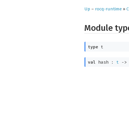
Up
–
rocq-runtime
»
C
Module ty
type
t
val
hash :
t
->