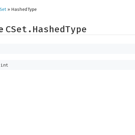
Set
» HashedType
pe
CSet.HashedType
int