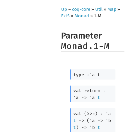
Up
–
coq-core
»
Util
»
Map
»
ExtS
»
Monad
» 1-M
Parameter
Monad.1-M
type
+'a t
val
return :
'a
->
'a
t
val
(>>=) :
'a
t
->
(
'a
->
'b
t
)
->
'b
t