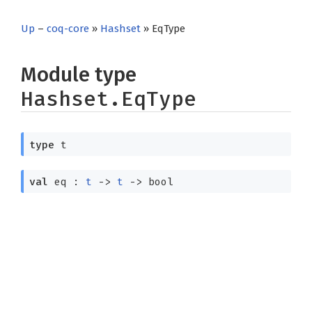
Up
–
coq-core
»
Hashset
» EqType
Module type
Hashset.EqType
type
t
val
eq :
t
->
t
->
bool