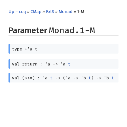
Up
–
coq
»
CMap
»
ExtS
»
Monad
» 1-M
Parameter
Monad.1-M
type
+'a t
val
return :
'a
->
'a
t
val
(>>=) :
'a
t
->
(
'a
->
'b
t
)
->
'b
t